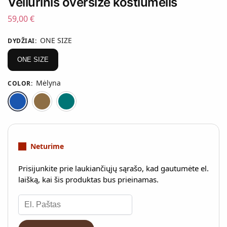
Veliūrinis oversize kostiumėlis
59,00
€
ONE SIZE
DYDŽIAI
:
ONE SIZE
Mėlyna
COLOR
:
Mėlyna
Moca
Smaragdinė
Neturime
Prisijunkite prie laukiančiųjų sąrašo, kad gautumėte el.
laišką, kai šis produktas bus prieinamas.
Į
v
e