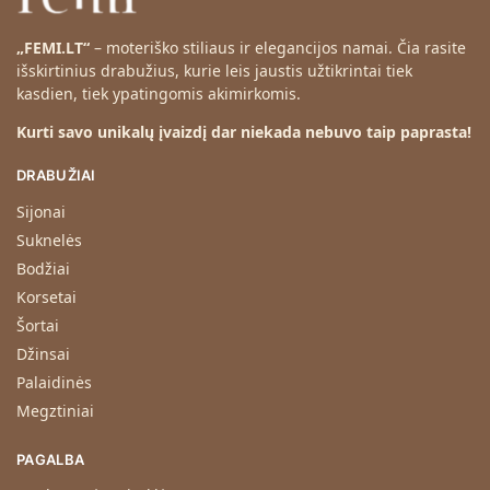
a
š
„FEMI.LT“
– moteriško stiliaus ir elegancijos namai. Čia rasite
o
išskirtinius drabužius, kurie leis jaustis užtikrintai tiek
š
kasdien, tiek ypatingomis akimirkomis.
i
a
Kurti savo unikalų įvaizdį dar niekada nebuvo taip paprasta!
m
DRABUŽIAI
p
r
Sijonai
o
Suknelės
d
Bodžiai
u
Korsetai
k
t
Šortai
u
Džinsai
i
Palaidinės
.
Megztiniai
PAGALBA