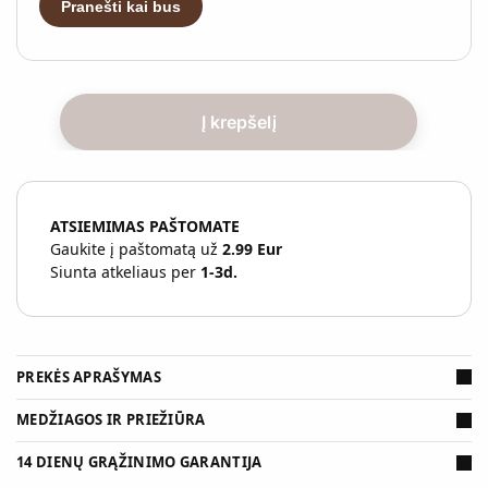
Pranešti kai bus
s
k
i
t
e
Į krepšelį
s
a
v
o
ATSIEMIMAS PAŠTOMATE
e
Gaukite į paštomatą už
2.99 Eur
l
Siunta atkeliaus per
1-3d.
.
p
a
š
t
PREKĖS APRAŠYMAS
o
MEDŽIAGOS IR PRIEŽIŪRA
a
d
14 DIENŲ GRĄŽINIMO GARANTIJA
r