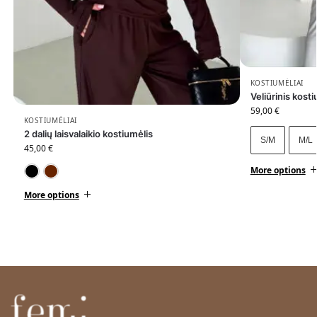
e
p
r
i
e
KOSTIUMĖLIAI
l
Veliūrinis kost
a
59,00
€
u
KOSTIUMĖLIAI
2 dalių laisvalaikio kostiumėlis
k
S/M
M/L
45,00
€
i
a
More options
Juoda
Šokoladinė
n
More options
č
i
ų
j
ų
s
ą
r