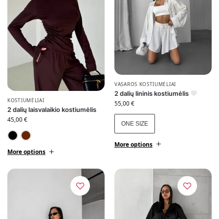
VASAROS KOSTIUMĖLIAI
2 dalių lininis kostiumėlis
KOSTIUMĖLIAI
55,00
€
2 dalių laisvalaikio kostiumėlis
45,00
€
ONE SIZE
Juoda
Šokoladinė
More options
More options