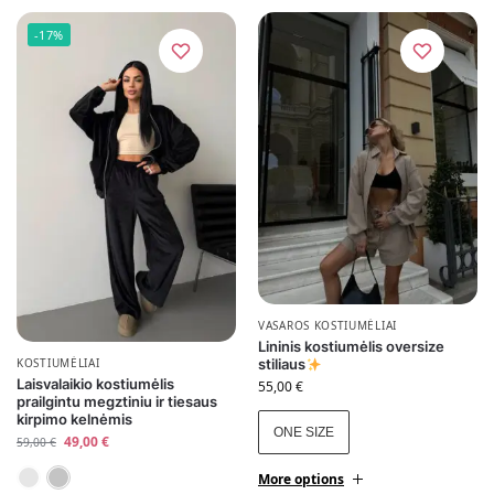
-17%
VASAROS KOSTIUMĖLIAI
Lininis kostiumėlis oversize
KOSTIUMĖLIAI
stiliaus
Laisvalaikio kostiumėlis
55,00
€
prailgintu megztiniu ir tiesaus
kirpimo kelnėmis
ONE SIZE
49,00
€
59,00
€
Juoda
Pilka
More options