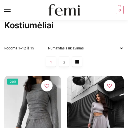
0
Kostiumėliai
Rodoma 1–12 iš 19
1
2
-20%