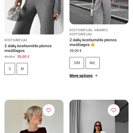
KOSTIUMĖLIAI
,
VASAROS
KOSTIUMĖLIAI
2 dalių kostiumėlis plonos
KOSTIUMĖLIAI
medžiagos
2 dalių kostiumėlis plonos
medžiagos
39,00
€
39,00
€
49,00
€
S/M
M/L
S
M
More options