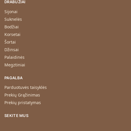
DRABUŽIAI
Sijonai
Suknelės
Bodžiai
Korsetai
Šortai
Džinsai
Palaidinės
Megztiniai
PAGALBA
Parduotuvės taisyklės
Prekių Grąžinimas
Prekių pristatymas
SEKITE MUS