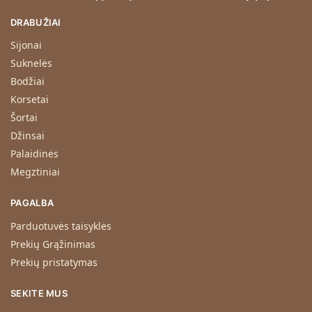
DRABUŽIAI
Sijonai
Suknelės
Bodžiai
Korsetai
Šortai
Džinsai
Palaidinės
Megztiniai
PAGALBA
Parduotuvės taisyklės
Prekių Grąžinimas
Prekių pristatymas
SEKITE MUS