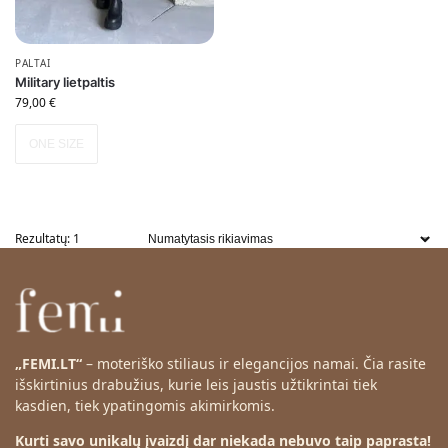
PALTAI
Military lietpaltis
79,00
€
ONE SIZE
Rezultatų: 1
„FEMI.LT“
– moteriško stiliaus ir elegancijos namai. Čia rasite
išskirtinius drabužius, kurie leis jaustis užtikrintai tiek
kasdien, tiek ypatingomis akimirkomis.
Kurti savo unikalų įvaizdį dar niekada nebuvo taip paprasta!