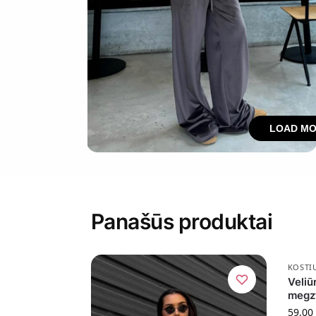
LOAD MO
Panašūs produktai
KOSTI
Veliū
megz
59,00