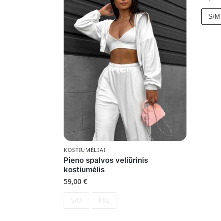
S/M
KOSTIUMĖLIAI
Pieno spalvos veliūrinis
kostiumėlis
59,00
€
S/M
M/L