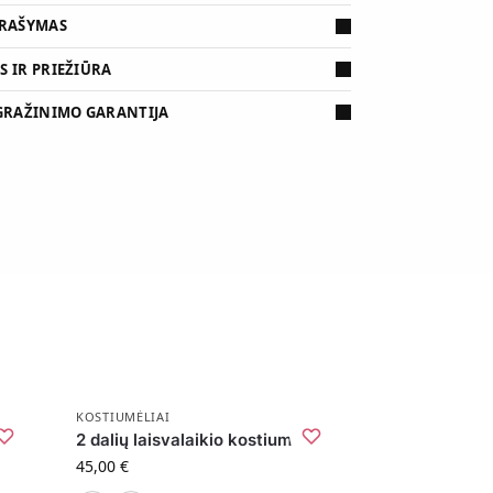
PRAŠYMAS
 IR PRIEŽIŪRA
 GRAŽINIMO GARANTIJA
KOSTIUMĖLIAI
nio
2 dalių laisvalaikio kostiumėlis
45,00
€