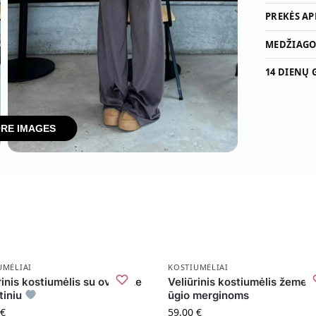
PREKĖS A
MEDŽIAGOS
14 DIENŲ
RE IMAGES
UMĖLIAI
KOSTIUMĖLIAI
rinis kostiumėlis su oversize
Veliūrinis kostiumėlis žemes
tiniu
ūgio merginoms
€
59,00
€