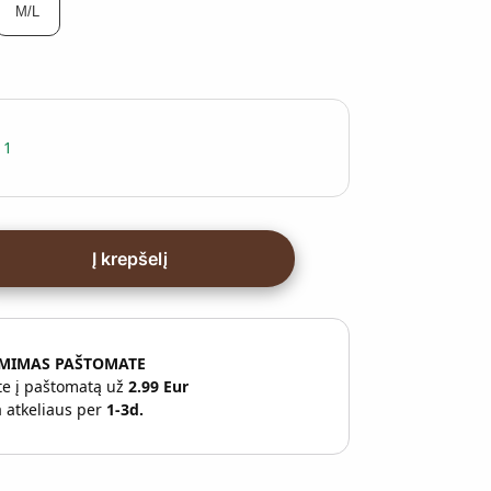
M/L
 1
Į krepšelį
EMIMAS PAŠTOMATE
te į paštomatą už
2.99 Eur
a atkeliaus per
1-3d.