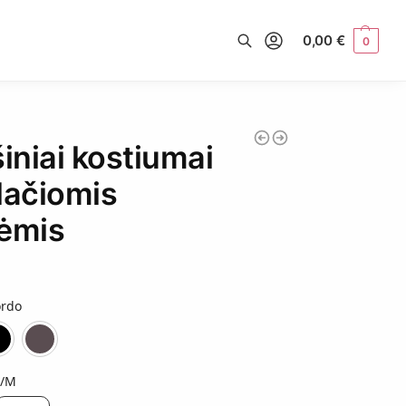
0,00
€
0
Ieškoti
šiniai kostiumai
lačiomis
ėmis
rdo
Bordo
Juoda
Šokoladinė
S/M