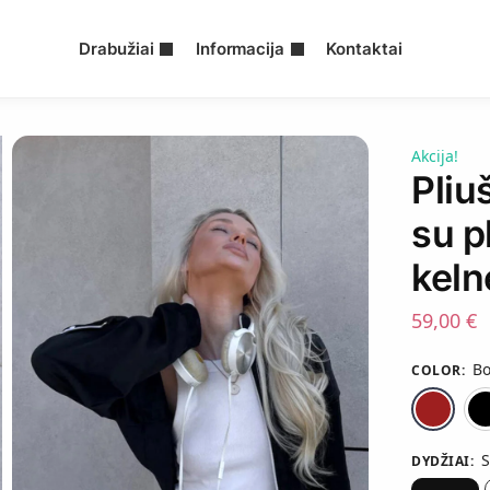
Drabužiai
Informacija
Kontaktai
Akcija!
Pliu
su p
keln
59,00
€
Bo
COLOR
:
DYDŽIAI
: