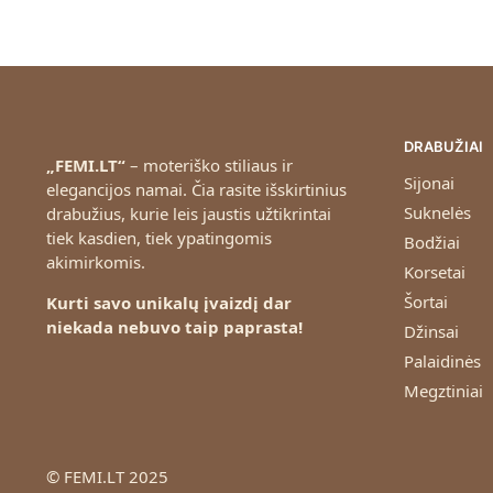
DRABUŽIAI
„FEMI.LT“
– moteriško stiliaus ir
Sijonai
elegancijos namai. Čia rasite išskirtinius
Suknelės
drabužius, kurie leis jaustis užtikrintai
tiek kasdien, tiek ypatingomis
Bodžiai
akimirkomis.
Korsetai
Šortai
Kurti savo unikalų įvaizdį dar
niekada nebuvo taip paprasta!
Džinsai
Palaidinės
Megztiniai
© FEMI.LT 2025