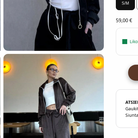
S/M
59,00
€
Liko
ATSI
Gauki
Siunt