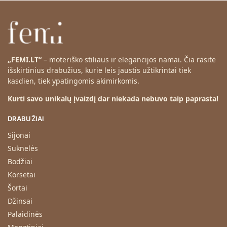
„FEMI.LT“
– moteriško stiliaus ir elegancijos namai. Čia rasite
išskirtinius drabužius, kurie leis jaustis užtikrintai tiek
kasdien, tiek ypatingomis akimirkomis.
Kurti savo unikalų įvaizdį dar niekada nebuvo taip paprasta!
DRABUŽIAI
Sijonai
Suknelės
Bodžiai
Korsetai
Šortai
Džinsai
Palaidinės