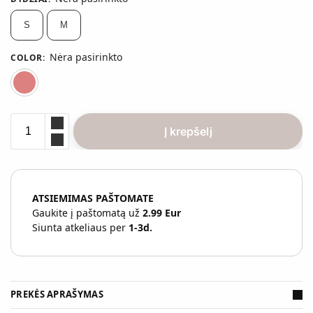
S
M
Nėra pasirinkto
COLOR
:
Rausva
Į krepšelį
ATSIEMIMAS PAŠTOMATE
Gaukite į paštomatą už
2.99 Eur
Siunta atkeliaus per
1-3d.
PREKĖS APRAŠYMAS