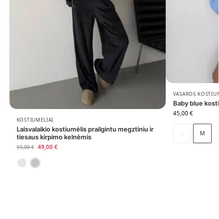
VASAROS KOSTIU
Baby blue kosti
45,00
€
KOSTIUMĖLIAI
Laisvalaikio kostiumėlis prailgintu megztiniu ir
S
M
tiesaus kirpimo kelnėmis
49,00
€
59,00
€
Juoda
Pilka