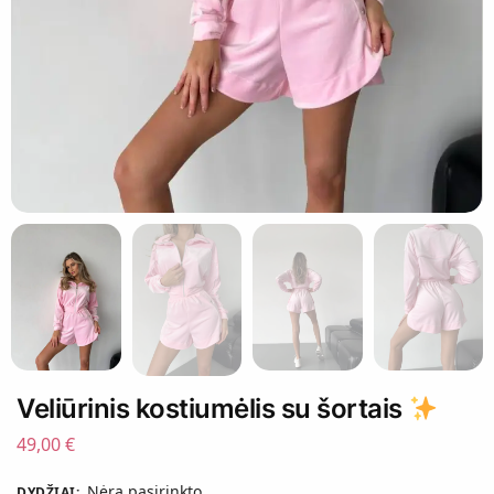
Veliūrinis kostiumėlis su šortais
49,00
€
Nėra pasirinkto
DYDŽIAI
: