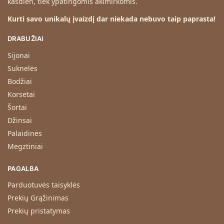
kasdien, tiek ypatingomis akimirkomis.
i
a
Kurti savo unikalų įvaizdį dar niekada nebuvo taip paprasta!
m
DRABUŽIAI
p
r
Sijonai
o
Suknelės
d
Bodžiai
u
Korsetai
k
t
Šortai
u
Džinsai
i
Palaidinės
.
Megztiniai
PAGALBA
Parduotuvės taisyklės
Prekių Grąžinimas
Prekių pristatymas