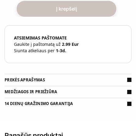
e
Į krepšelį
s
a
v
o
ATSIEMIMAS PAŠTOMATE
e
Gaukite į paštomatą už
2.99 Eur
l
Siunta atkeliaus per
1-3d.
.
p
a
š
t
PREKĖS APRAŠYMAS
o
MEDŽIAGOS IR PRIEŽIŪRA
a
d
14 DIENŲ GRAŽINIMO GARANTIJA
r
e
s
ą
,
Panašūs produktai