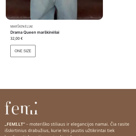
i
e
l
a
u
MARŠKINĖLIAI
Drama Queen marškinėliai
k
32,00
€
i
a
ONE SIZE
n
č
i
ų
j
ų
s
ą
r
a
š
„FEMI.LT“
– moteriško stiliaus ir elegancijos namai. Čia rasite
o
išskirtinius drabužius, kurie leis jaustis užtikrintai tiek
š