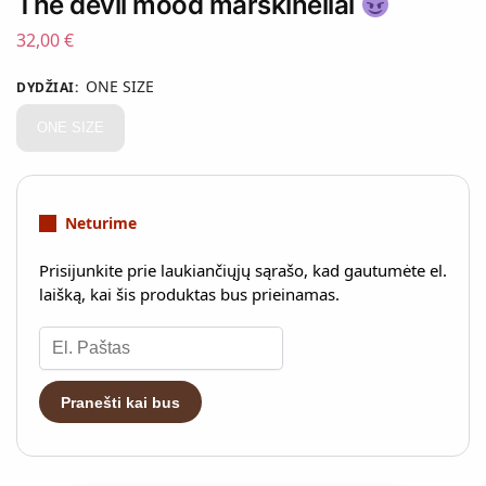
The devil mood marškinėliai
32,00
€
ONE SIZE
DYDŽIAI
:
ONE SIZE
Neturime
Prisijunkite prie laukiančiųjų sąrašo, kad gautumėte el.
laišką, kai šis produktas bus prieinamas.
Į
v
e
Pranešti kai bus
s
k
i
t